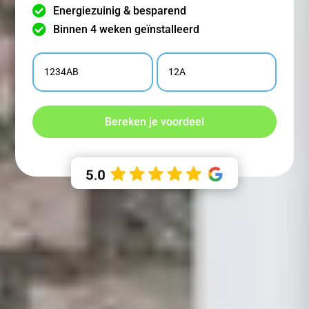

Energiezuinig & besparend

Binnen 4 weken geïnstalleerd
Postcode
Toevoeging
(Vereist)
(Vereist)