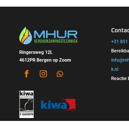
Conta
+31 851
Bereikba
Ringersweg 12L
4612PR Bergen op Zoom
info@mh
k.nl
Reactie 