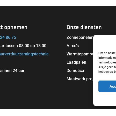
ct opnemen
Onze diensten
 24 86 75
Zonnepanelen
ar tussen 08:00 en 18:00
Airco’s
Om de beste 
urverduurzamingstechnie
Warmtepompen
informatie o
Laadpalen
technologieë
Als je geen 
binnen 24 uur
Domotica
hebben op be
Maatwerk projecten
Acc