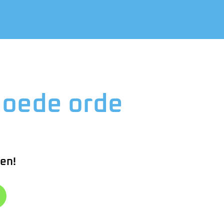
goede orde
en!