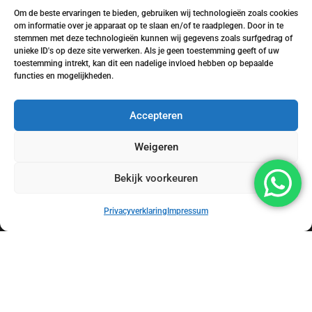
Om de beste ervaringen te bieden, gebruiken wij technologieën zoals cookies
om informatie over je apparaat op te slaan en/of te raadplegen. Door in te
stemmen met deze technologieën kunnen wij gegevens zoals surfgedrag of
unieke ID's op deze site verwerken. Als je geen toestemming geeft of uw
toestemming intrekt, kan dit een nadelige invloed hebben op bepaalde
functies en mogelijkheden.
Contact opnemen
+31 851 24 86 75
Accepteren
Bereikbaar tussen 08:00 en 18:00
Weigeren
info@mhurverduurzamingstechniek.nl
Reactie binnen 24 uur
Bekijk voorkeuren
Privacyverklaring
Impressum
Onze diensten
Zonnepanelen
Airco’s
Warmtepompen
Laadpalen